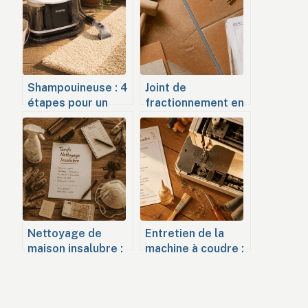
Shampouineuse : 4
Joint de
étapes pour un
fractionnement en
nettoyage en
carrelage : 60 m²,
profondeur sans
2/3 d’épaisseur et
saturer vos tissus
règles de pose
pour éviter les
fissures
Nettoyage de
Entretien de la
maison insalubre :
machine à coudre :
quel budget
le guide pour
prévoir de 30 € à
éviter les pannes
100 € par m² ?
et prolonger sa