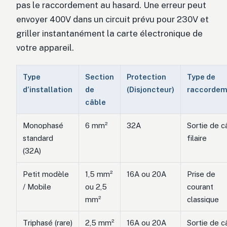
pas le raccordement au hasard. Une erreur peut
envoyer 400V dans un circuit prévu pour 230V et
griller instantanément la carte électronique de
votre appareil.
Type
Section
Protection
Type de
d’installation
de
(Disjoncteur)
raccordem
câble
Monophasé
6 mm²
32A
Sortie de c
standard
filaire
(32A)
Petit modèle
1,5 mm²
16A ou 20A
Prise de
/ Mobile
ou 2,5
courant
mm²
classique
Triphasé (rare)
2,5 mm²
16A ou 20A
Sortie de c