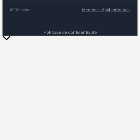
©
Casalyss
Mentions légales
Contact
Politique de confidentialité
Retour
en
haut