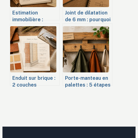
Estimation
Joint de dilatation
immobilière :
de 6 mm : pourquoi
pourquoi votre
il est
simulateur en ligne
indispensable pour
vous coûte 10 000
protéger votre
euros
carrelage
Enduit sur brique :
Porte-manteau en
2 couches
palettes : 5 étapes
croisées et le
pour réussir son
secret du gobetis
projet upcycling
pour éviter les
fissures