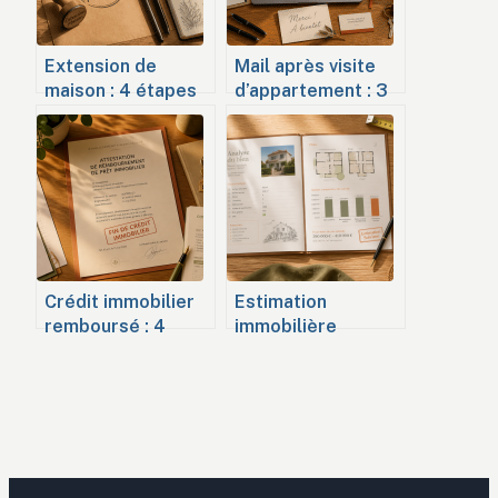
Extension de
Mail après visite
maison : 4 étapes
d’appartement : 3
clés pour réussir
modèles types
votre projet et
pour convaincre le
sécuriser vos
propriétaire
démarches
administratives
Crédit immobilier
Estimation
remboursé : 4
immobilière
étapes clés pour
Solvimo : la
sécuriser votre
méthode DVF et
patrimoine
l’expertise locale
pour vendre au
juste prix