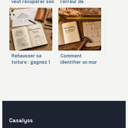
veut récupérer son
l’erreur de
bien : quels sont
diagnostic qui peut
vos droits, les
doubler votre
délais légaux et
facture de chantier
vos recours ?
Rehausser sa
Comment
toiture : gagnez 1
identifier un mur
mètre de hauteur
porteur : 5 indices
sous plafond sans
techniques pour
déménager
sécuriser vos
travaux
Casalyss