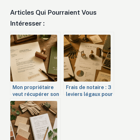
Articles Qui Pourraient Vous
Intéresser :
Mon propriétaire
Frais de notaire : 3
veut récupérer son
leviers légaux pour
bien : quels sont
réduire votre
vos droits, les
facture
délais légaux et
immobilière dès
vos recours ?
aujourd’hui