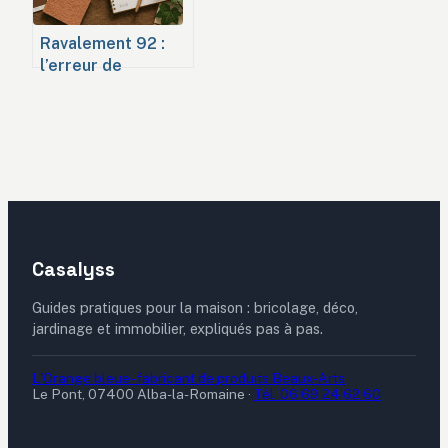
Ravalement 92 :
l’erreur de
diagnostic qui peut
doubler votre
facture de chantier
Casalyss
Guides pratiques pour la maison : bricolage, déco,
jardinage et immobilier, expliqués pas à pas.
L'Orange bleue - fabricant de produits Beaux-Arts
Le Pont, 07400 Alba-la-Romaine
·
Tél. 06 69 24 62 60