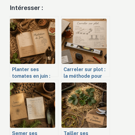
Intéresser :
Planter ses
Carreler sur plot :
tomates en juin :
la méthode pour
est-il trop tard
une terrasse
pour une récolte
plane, drainante et
abondante ?
durable sans béton
Semer ses
Tailler ses