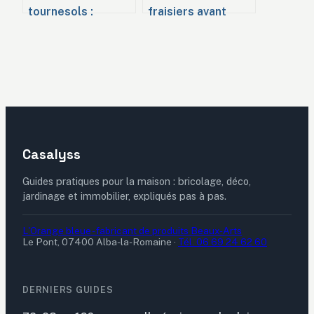
tournesols :
fraisiers avant
calendrier précis
l’hiver : 3 étapes
et astuces pour
clés pour prévenir
une floraison
les maladies et
réussie
garantir la récolte
Casalyss
Guides pratiques pour la maison : bricolage, déco,
jardinage et immobilier, expliqués pas à pas.
L'Orange bleue - fabricant de produits Beaux-Arts
Le Pont, 07400 Alba-la-Romaine
·
Tél. 06 69 24 62 60
DERNIERS GUIDES