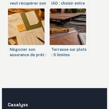
veut récupérer son
IAD : choisir entre
bien : quels sont
la force du réseau
vos droits, les
et la proximité
délais légaux et
humaine
vos recours ?
Négocier son
Terrasse sur plots
assurance de prêt :
: 5 limites
3 leviers légaux
techniques et
pour diviser vos
erreurs de pose à
cotisations par
éviter
deux
Casalyss