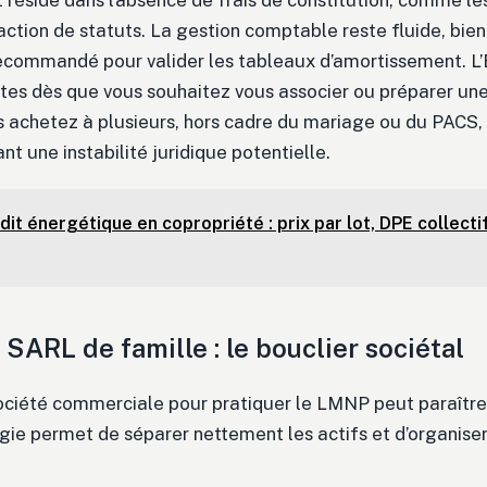
t réside dans l’absence de frais de constitution, comme l
action de statuts. La gestion comptable reste fluide, bien
ecommandé pour valider les tableaux d’amortissement. L’
ites dès que vous souhaitez vous associer ou préparer un
 achetez à plusieurs, hors cadre du mariage ou du PACS, l’
nt une instabilité juridique potentielle.
dit énergétique en copropriété : prix par lot, DPE collectif
 SARL de famille : le bouclier sociétal
ciété commerciale pour pratiquer le LMNP peut paraître c
gie permet de séparer nettement les actifs et d’organise