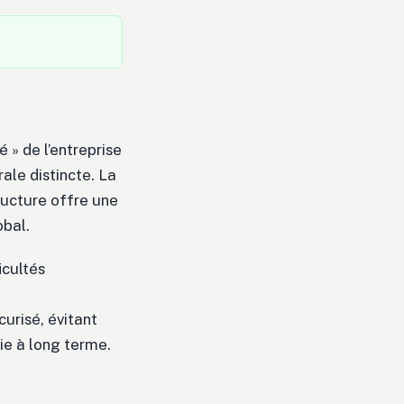
 » de l’entreprise
ale distincte. La
tructure offre une
obal.
icultés
urisé, évitant
gie à long terme.