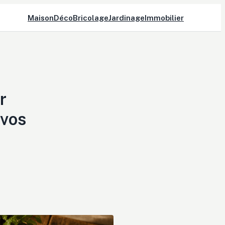
Maison
Déco
Bricolage
Jardinage
Immobilier
r
 vos