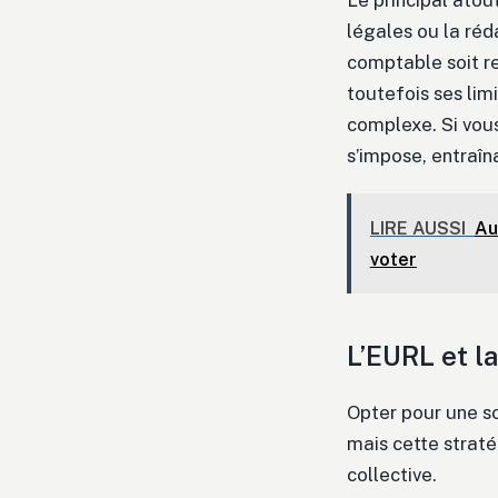
Le principal atou
légales ou la réd
comptable soit r
toutefois ses lim
complexe. Si vous
s’impose, entraîna
LIRE AUSSI
Au
voter
L’EURL et la
Opter pour une so
mais cette straté
collective.