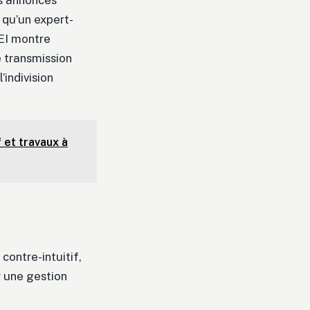
es annonces
 qu’un expert-
EI montre
e transmission
indivision
 et travaux à
ontre-intuitif,
r une gestion