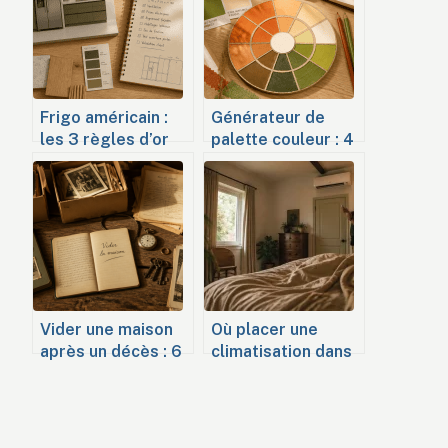
Frigo américain :
Générateur de
les 3 règles d’or
palette couleur : 4
pour une
règles d’harmonie
intégration
pour transformer
millimétrée dans
vos interfaces en
votre cuisine
un clic
Vider une maison
Où placer une
après un décès : 6
climatisation dans
mois de délai et 4
une chambre : 4
solutions pour
règles pour un
s’organiser
sommeil
réparateur